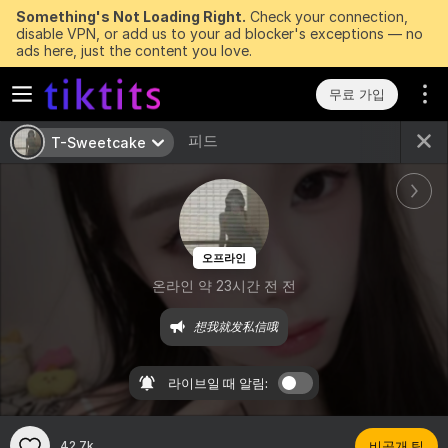
Something's Not Loading Right.
Check your connection,
disable VPN, or add us to your ad blocker's exceptions — no
ads here, just the content you love.
무료 가입
피드
T-Sweetcake
오프라인
온라인 약 23시간 전 전
想我就发私信哦
라이브일 때 알림:
42.7k
비공개 팁