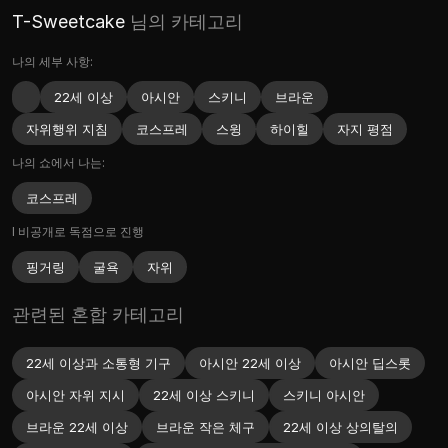
T-Sweetcake
님의 카테고리
나의 세부 사항:
22세 이상
아시안
스키니
브라운
자위행위 지침
코스프레
스윙
하이힐
자지 평점
나의 쇼에서 나는:
코스프레
I 비공개로 독점으로 진행
핑거링
굴욕
자위
관련된 혼합 카테고리
22세 이상과 소통형 기구
아시안 22세 이상
아시안 딥스롯
아시안 자위 지시
22세 이상 스키니
스키니 아시안
브라운 22세 이상
브라운 작은 체구
22세 이상 상의탈의