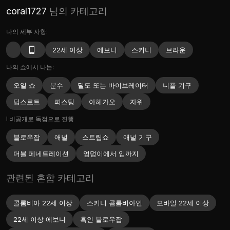
coral1727
님의 카테고리
나의 세부 사항:
22세 이상
에보니
스키니
브라운
나의 쇼에서 나는:
오일 쇼
분수
딜도 또는 바이브레이터
니플 기구
딥스로트
피스팅
아헤가오
자위
I 비공개로 독점으로 진행
블로우잡
애널
스트립쇼
애널 기구
더블 페네트레이션
엉덩이에서 입까지
관련된 혼합 카테고리
콜롬비아 22세 이상
스키니 콤롬비아인
모바일 22세 이상
22세 이상 에보니
흑인 블로우잡