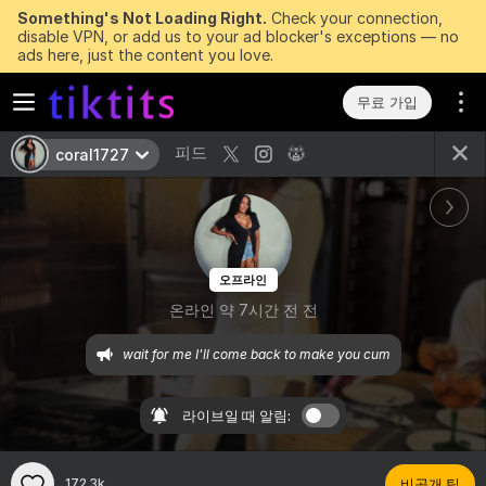
Something's Not Loading Right.
Check your connection,
disable VPN, or add us to your ad blocker's exceptions — no
ads here, just the content you love.
무료 가입
피드
coral1727
오프라인
온라인 약 7시간 전 전
wait for me I'll come back to make you cum
라이브일 때 알림:
172.3k
비공개 팁