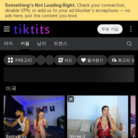
Something's Not Loading Right.
Check your connection,
disable VPN, or add us to your ad blocker's exceptions — no
ads here, just the content you love.
무료 가입
여자
커플
남자
트랜스
카테고리
피드
즐겨찾기
최고의 프
지금 바로 획득할 수 있는
무료 토큰 50개
미국
BunnyB_xo
Noree-2
Fi