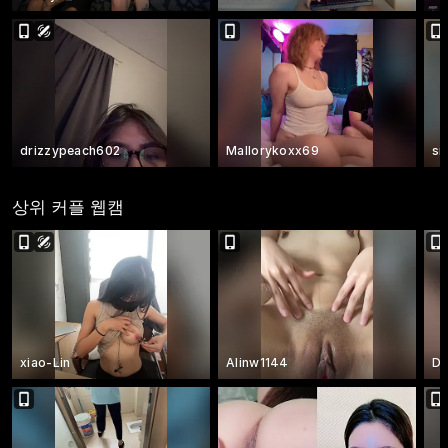
drizzypeach602
Mallorykoxx69
sn
상위 커플 웹캠
xiao-Lin
Alinw1144
Du