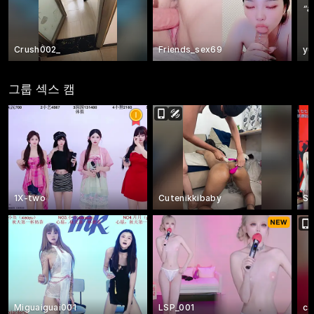
“
8
Crush002_
Friends_sex69
yu
그룹 섹스 캠
1X-two
Cutenikkibaby
SK
Miguaiguai001
LSP_001
ca