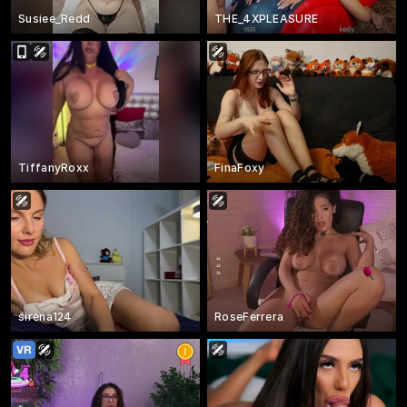
Susiee_Redd
THE_4XPLEASURE
TiffanyRoxx
FinaFoxy
sirena124
RoseFerrera