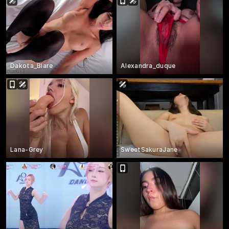
Dakota_Blare
Alexandra_duque
Lana-Grey
SweetSakuraJane