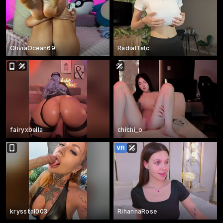
OliviaOcean69
RadialTalc
fairyxbella
chichi_o
krysstal003
RihannaRose