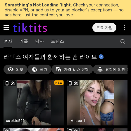
Something's Not Loading Right.
Check your connection,
disable VPN, or add us to your ad blocker's exceptions — no
ads here, just the content you love.
무료 가입
여자
커플
남자
트랜스
라텍스 여자들과 함께하는 캠
라이브
외모
국가
가격 & 쇼 유형
요청에 의한 활
cookie522
_Alicee_1