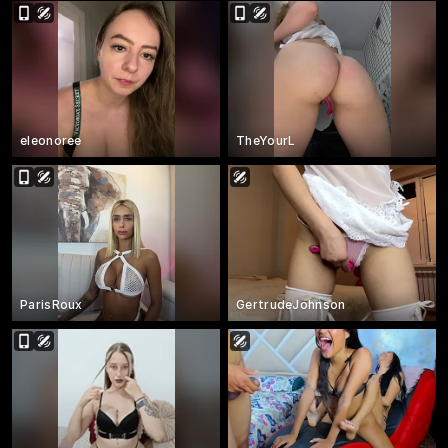
eleonoree
TheYourL
ParisRoux
GertrudeJohnson