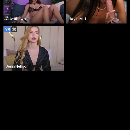
OliviaHawn
HaylieMilf
JenniNellson