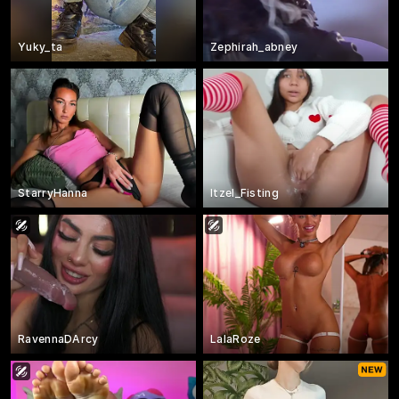
Yuky_ta
Zephirah_abney
StarryHanna
Itzel_Fisting
RavennaDArcy
LalaRoze