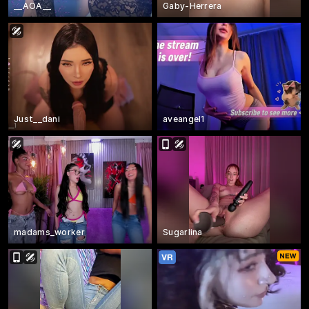
__AOA__
Gaby-Herrera
Just__dani
aveangel1
madams_worker
Sugarlina